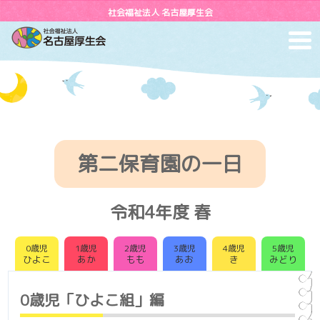
社会福祉法人 名古屋厚生会
toggl
navig
第二保育園の一日
令和4年度 春
0歳児
1歳児
2歳児
3歳児
4歳児
5歳児
ひよこ
あか
もも
あお
き
みどり
0歳児「ひよこ組」編