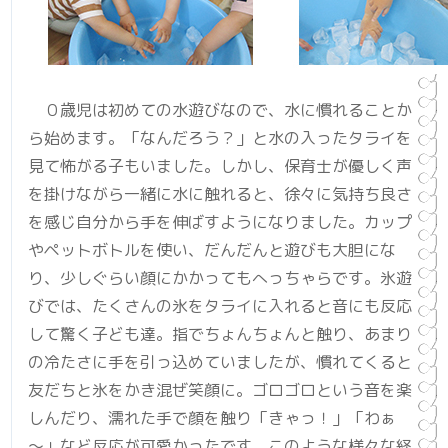
０歳児は初めての水遊びなので、水に慣れることか
ら始めます。「なんだろう？」と水の入ったタライを
見て怖がる子もいました。しかし、保育士が優しく声
を掛けながら一緒に水に触れると、徐々に気持ち良さ
を感じ自分から手を伸ばすようになりました。カップ
やペットボトルを使い、だんだんと遊びも大胆にな
り、少しぐらい顔にかかってもへっちゃらです。氷遊
びでは、たくさんの氷をタライに入れると音にも反応
して驚く子ども達。指でちょんちょんと触り、あまり
の冷たさに手を引っ込めていましたが、慣れてくると
友だちと氷をかき混ぜ笑顔に。ゴロゴロという音を楽
しんだり、濡れた手で顔を触り「きゃっ！」「わぁ
～」など反応が可愛かったです。このような様々な経