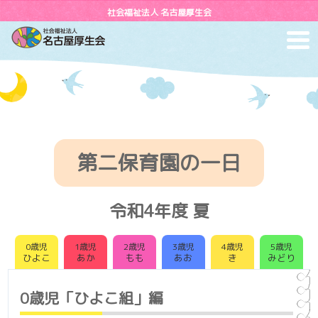
社会福祉法人 名古屋厚生会
toggl
navig
第二保育園の一日
令和4年度 夏
0歳児
1歳児
2歳児
3歳児
4歳児
5歳児
ひよこ
あか
もも
あお
き
みどり
0歳児「ひよこ組」編