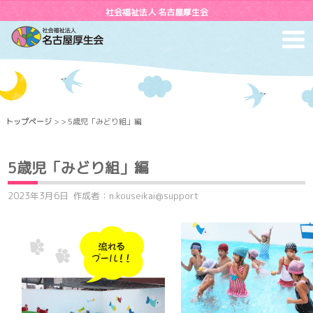
社会福祉法人 名古屋厚生会
toggl
navig
トップページ
> > 5歳児「みどり組」編
5歳児「みどり組」編
2023年3月6日
作成者：n.kouseikai@support