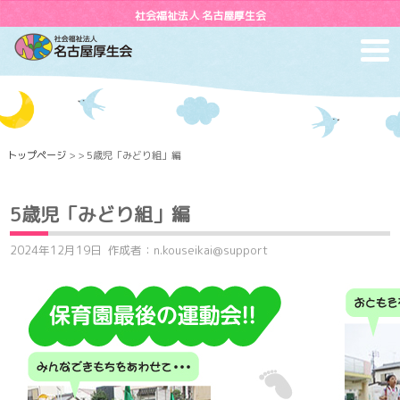
社会福祉法人 名古屋厚生会
toggl
navig
トップページ
> > 5歳児「みどり組」編
5歳児「みどり組」編
2024年12月19日
作成者：n.kouseikai@support