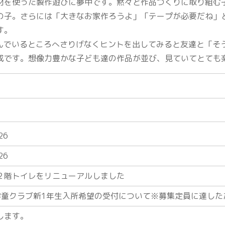
を使った製作遊びに夢中です。黙々と作品づくりに取り組む
の子。さらには「大きなお家作ろうよ」「テープが必要だね」
す。
でいるところへさりげなくヒントを出してみると友達と「そ
成です。想像力豊かな子ども達の作品が並び、見ていてとても
26
26
２階トイレをリニューアルしました
学童クラブ新1年生入所希望の受付について※募集定員に達した
します。