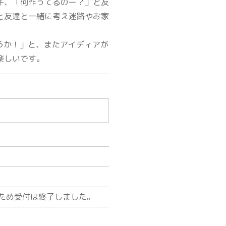
子、「何作ってるのー？」と友
と友達と一緒に考え迷路やお家
うか！」と、またアイディアが
楽しいです。
ため受付は終了しました。