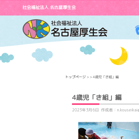
社会福祉法人 名古屋厚生会
トップページ
> > 4歳児「き組」編
4歳児「き組」編
2023年3月6日
作成者：n.kouseikai