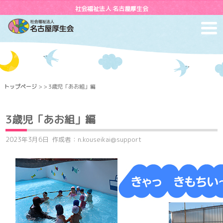
社会福祉法人 名古屋厚生会
toggl
navig
トップページ
> > 3歳児「あお組」編
3歳児「あお組」編
2023年3月6日
作成者：n.kouseikai@support