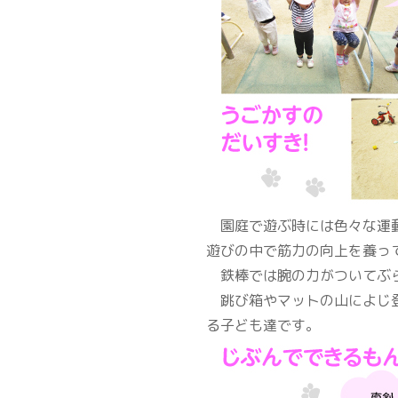
園庭で遊ぶ時には色々な運動
遊びの中で筋力の向上を養っ
鉄棒では腕の力がついてぶら
跳び箱やマットの山によじ登
る子ども達です。