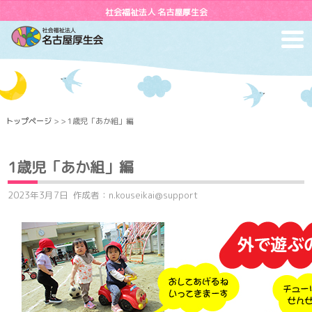
社会福祉法人 名古屋厚生会
toggl
navig
トップページ
> > 1歳児「あか組」編
1歳児「あか組」編
2023年3月7日
作成者：n.kouseikai@support