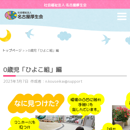
社会福祉法人 名古屋厚生会
toggl
navig
トップページ
> > 0歳児「ひよこ組」編
0歳児「ひよこ組」編
2023年3月7日
作成者：n.kouseikai@support