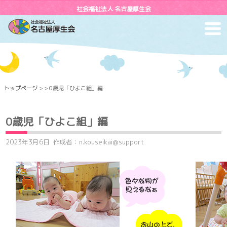
社会福祉法人 名古屋厚生会
toggl
navig
トップページ
> > 0歳児「ひよこ組」編
0歳児「ひよこ組」編
2023年3月6日
作成者：n.kouseikai@support