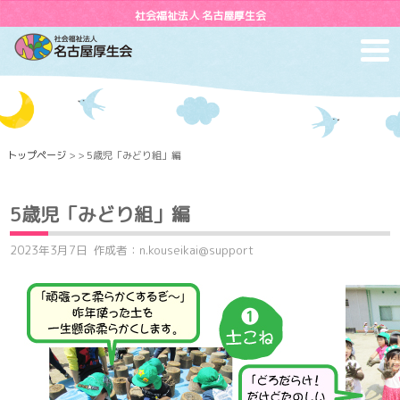
社会福祉法人 名古屋厚生会
toggl
navig
トップページ
> > 5歳児「みどり組」編
5歳児「みどり組」編
2023年3月7日
作成者：n.kouseikai@support