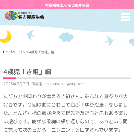
社会福祉法人 名古屋厚生会
toggl
navig
トップページ
> > 4歳児「き組」編
4歳児「き組」編
2023年3月7日
作成者：n.kouseikai@support
友だちとの関わりが増えるき組さん。みんなで遊ぶのが大
好きです。今回は曲に合わせて遊ぶ「ゆび忍法」をしまし
た。どんどん指の数が増えて指先で友だちとふれあう楽し
い遊びです。簡単な歌詞の繰り返しなので、あっという間
に覚えて次の日から「ニンニン」と口ずさんでいます。