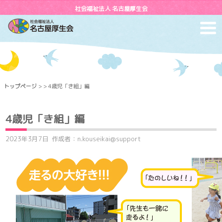
社会福祉法人 名古屋厚生会
toggl
navig
トップページ
> > 4歳児「き組」編
4歳児「き組」編
2023年3月7日
作成者：n.kouseikai@support