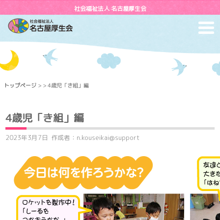
社会福祉法人 名古屋厚生会
toggl
navig
トップページ
> > 4歳児「き組」編
4歳児「き組」編
2023年3月7日
作成者：n.kouseikai@support