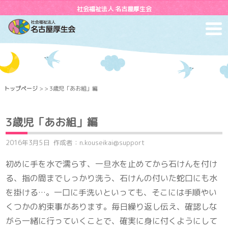
社会福祉法人 名古屋厚生会
toggl
navig
トップページ
> > 3歳児「あお組」編
3歳児「あお組」編
2016年3月5日
作成者：n.kouseikai@support
初めに手を水で濡らす、一旦水を止めてから石けんを付け
る、指の間までしっかり洗う、石けんの付いた蛇口にも水
を掛ける…。一口に手洗いといっても、そこには手順やい
くつかの約束事があります。毎日繰り返し伝え、確認しな
がら一緒に行っていくことで、確実に身に付くようにして