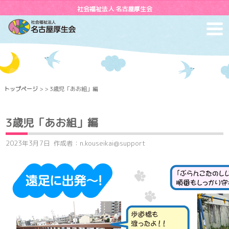
社会福祉法人 名古屋厚生会
toggl
navig
トップページ
> > 3歳児「あお組」編
3歳児「あお組」編
2023年3月7日
作成者：n.kouseikai@support