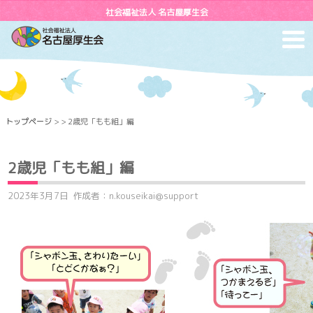
社会福祉法人 名古屋厚生会
toggl
navig
トップページ
> > 2歳児「もも組」編
2歳児「もも組」編
2023年3月7日
作成者：n.kouseikai@support