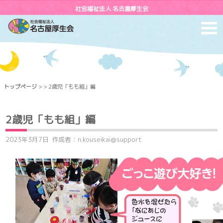
社会福祉法人 名古屋厚生会
toggl
navig
トップページ
> > 2歳児「もも組」編
2歳児「もも組」編
2023年3月7日
作成者：n.kouseikai@support