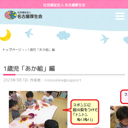
社会福祉法人 名古屋厚生会
toggl
navig
トップページ
> > 1歳児「あか組」編
1歳児「あか組」編
2023年3月7日
作成者：n.kouseikai@support