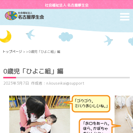
社会福祉法人 名古屋厚生会
toggl
navig
トップページ
> > 0歳児「ひよこ組」編
0歳児「ひよこ組」編
2023年3月7日
作成者：n.kouseikai@support