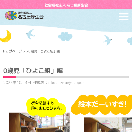
社会福祉法人 名古屋厚生会
toggl
navig
トップページ
> > 0歳児「ひよこ組」編
0歳児「ひよこ組」編
2023年10月4日
作成者：n.kouseikai@support