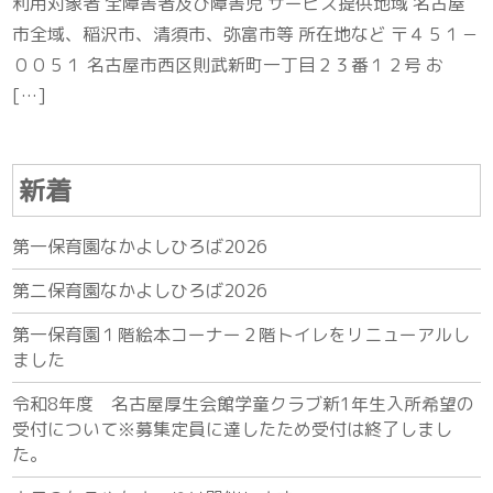
利用対象者 全障害者及び障害児 サービス提供地域 名古屋
市全域、稲沢市、清須市、弥富市等 所在地など 〒４５１－
００５１ 名古屋市西区則武新町一丁目２３番１２号 お
[…]
新着
第一保育園なかよしひろば2026
第二保育園なかよしひろば2026
第一保育園１階絵本コーナー２階トイレをリニューアルし
ました
令和8年度 名古屋厚生会館学童クラブ新1年生入所希望の
受付について※募集定員に達したため受付は終了しまし
た。