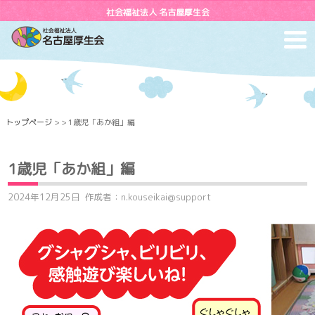
社会福祉法人 名古屋厚生会
toggl
navig
トップページ
> > 1歳児「あか組」編
1歳児「あか組」編
2024年12月25日
作成者：n.kouseikai@support