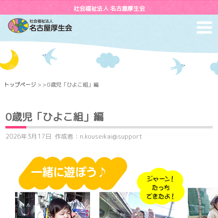
社会福祉法人 名古屋厚生会
toggl
navig
トップページ
> > 0歳児「ひよこ組」編
0歳児「ひよこ組」編
2026年3月17日
作成者：n.kouseikai@support